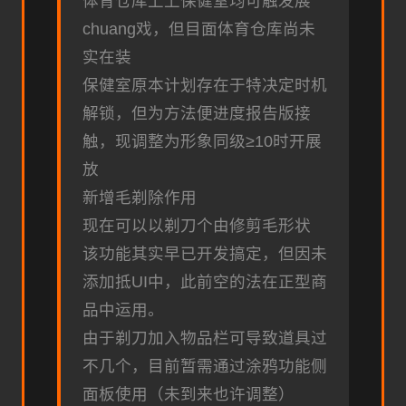
体育仓库上上保健室均可触发展
chuang戏，但目面体育仓库尚未
实在装
保健室原本计划存在于特决定时机
解锁，但为方法便进度报告版接
触，现调整为形象同级≥10时开展
放
新增毛剃除作用
现在可以以剃刀个由修剪毛形状
该功能其实早已开发搞定，但因未
添加抵UI中，此前空的法在正型商
品中运用。
由于剃刀加入物品栏可导致道具过
不几个，目前暂需通过涂鸦功能侧
面板使用（未到来也许调整）