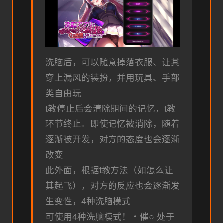
洗脑后，可以随意掉落衣服、让其
穿上漏风的装扮，并用玩具、手部
类自由玩
t教停止后会清除期间的记忆，t教
环节终止。即使记忆被消除，随着
逐渐被开发，对方的态度也会逐渐
改变
此外面，根据t教方法（如怎么让
其起飞），对方的反应也会逐渐发
生变性，4种洗脑模式
可使用4种洗脑模式！・催○ 处于