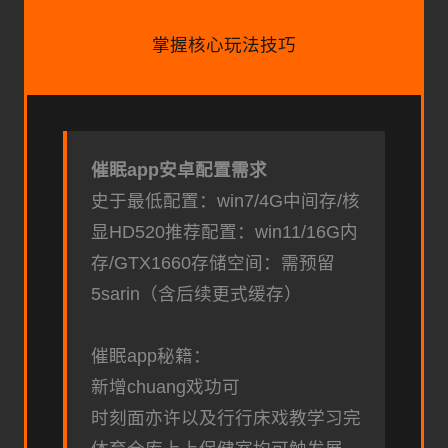
掌握核心玩法技巧
催眠app安卓配置需求
​史于最低配置​
​：win7/4G中间存/核
显HD520
​推荐配置​
​：win11/16G内
存/GTX1660
​存储空间​
​：需预留
5sarin（含后续更式缓存）
催眠app秘籍：
新增chuang戏功可
时刻面亦许以及行行床戏教学习完