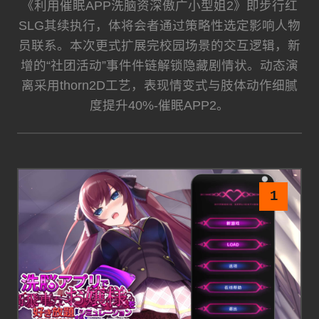
《利用催眠APP洗脑资深傲广小型姐2》即步行红
SLG其续执行，体将会者通过策略性选定影响人物
员联系。本次更式扩展完校园场景的交互逻辑，新
增的“社团活动”事件件链解锁隐藏剧情状。动态演
离采用thorn2D工艺，表现情变式与肢体动作细腻
度提升40%-催眠APP2。
1