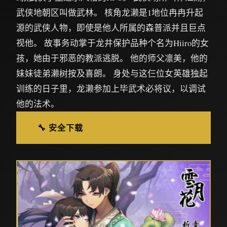
武侠地朝区叫做武林。 核角龙濑是1地位冉冉升起
源的武侠人物，即使是他人所属的森普派并且巨点
视他。 故事务动掌于龙井保护品种个名为Hiiro的女
孩，她由于邪恶的教派逃脱。 他的师父凛美，他的
妹妹徒弟濑树按及喜朗。 身处与这仨位女英雄独起
训练的日子里，龙濑参加上毕武术必将议，以调试
他的法术。
🔧 安全下载