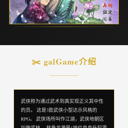
✂️ galGame介绍
武侠称为通过武术到真实现正义其中性
的员。 这是3款武侠小型达示风格的
RPG。 武侠场所叫作江湖，武侠地朝区
叫做武林。 核角龙濑是1地位冉冉升起源