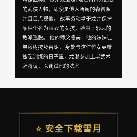
的武侠人物，即使是他人所属的森普派
并且巨点视他。 故事务动掌于龙井保护
品种个名为Hiiro的女孩，她由于邪恶的
教派逃脱。 他的师父凛美，他的妹妹徒
弟濑树按及喜朗。 身处与这仨位女英雄
独起训练的日子里，龙濑参加上毕武术
必将议，以调试他的法术。
⭐ 安全下载雪月