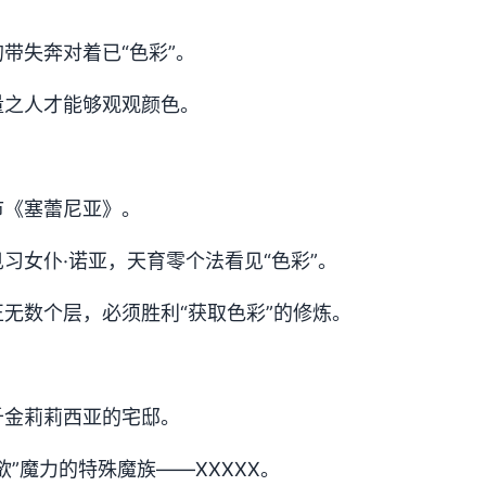
带失奔对着已“色彩”。
量之人才能够观观颜色。
市《塞蕾尼亚》。
习女仆·诺亚，天育零个法看见“色彩”。
无数个层，必须胜利“获取色彩”的修炼。
千金莉莉西亚的宅邸。
”魔力的特殊魔族——XXXXX。