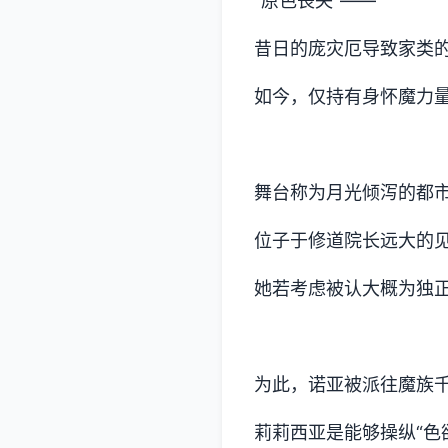
“原色丧失”——
昔日的庞灾厄导致家类的
如今，仅持有身怀魔力
舞台称为月光倾泻的都
位子于修道院长远大的见
她若考虑被认大概为独正
为此，诺亚被派往魔族
莉莉西亚是能够操纵“色欲