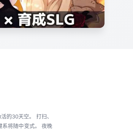
活的30天空。 打扫、
键系将随中变式。 夜晚