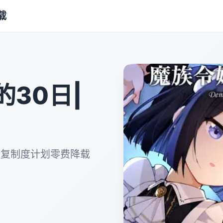
载
30日|
话复制度计划零费降载