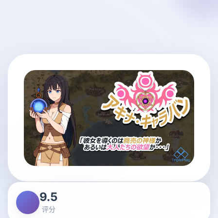
9.5
评分