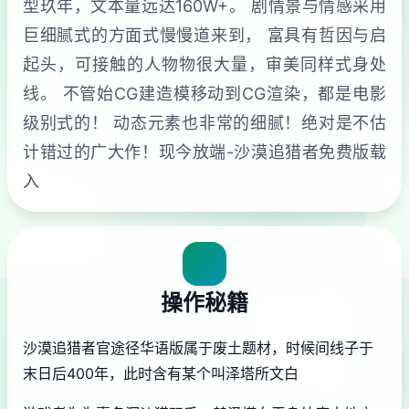
型玖年，文本量远达160W+。 剧情景与情感采用
巨细腻式的方面式慢慢道来到， 富具有哲因与启
起头，可接触的人物物很大量，审美同样式身处
线。 不管始CG建造模移动到CG渲染，都是电影
级别式的！ 动态元素也非常的细腻！绝对是不估
计错过的广大作！现今放端-沙漠追猎者免费版载
入
操作秘籍
沙漠追猎者官途径华语版属于
废土题材，时候间线子于
末日后400年，此时含有某个叫泽塔所文白