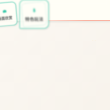
♡
🧫
⬇️
💼
开始游戏
特色玩法
画面欣赏
～