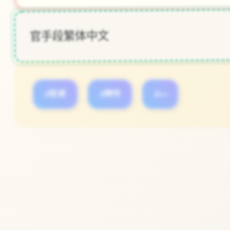
官手段繁体中文
#安卓
#神作
#ios
立即体验
免费完整版游戏