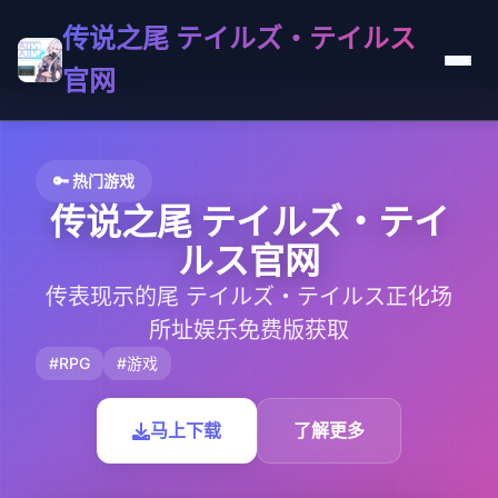
传说之尾 テイルズ・テイルス
官网
🔑 热门游戏
传说之尾 テイルズ・テイ
ルス官网
传表现示的尾 テイルズ・テイルス正化场
所址娱乐免费版获取
#RPG
#游戏
马上下载
了解更多