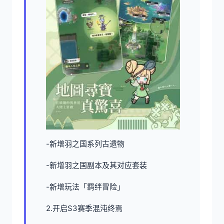
-新增羽之国系列古遗物
-新增羽之国副本及其对应套装
-新增玩法「羁绊冒险」
2.开启S3赛季混沌终焉