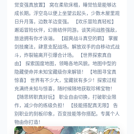
觉变强真放置】 窝在柔软床榻，睡觉恰是能够达
成长期。浮空岛以便上坐望云起头，少数木屋里观
日升月落，边数羊边变强。 【欢乐冒险真轻松】
邂逅冒险伙伴，幻兽结伴同游。谈笑间战胜强敌，
旅途拥有你才诙谐。 【超爽战斗真空的羁】 掌握
剑技魔法，肆意支配战场。解放双手的自移动式战
斗，炸裂输离开引爆合计场。 【世界探索真自
由】 探索国度地图，领略各地风貌。地图中型的
隐藏使命并未知宝藏级你来解锁！ 【地图寻宝真
惊喜】 世界有不少大，宝藏就有多少！探索过程
充满终未知与惊喜，随时候随地获取珍稀宝物！
【随思转职真好玩】 职业自由切换，打破职业限
作，减少你的练级负担！ 【技能搭配真无限】 告
别职业的刻板印象，百变技能等你搭配。专属个人
物由你打造！