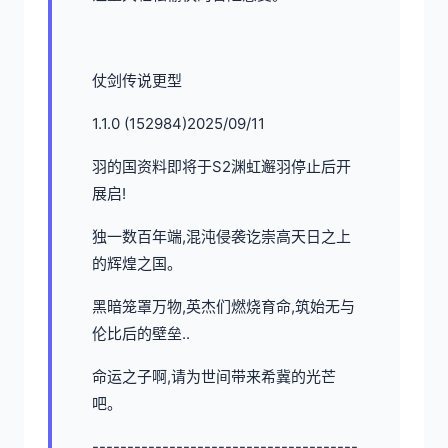
仗剑传说更型
1.1.0 (152984)2025/09/11
羽的国资料即将于S2渊虹邂羽停止后开
展启!
独一数百年端,混沌侵袭讫崇高天日之上
的辉煌之国。
黑暗笼罩万物,英杰们燃烧育命,筑始无与
伦比后的壁垒..
命运之子啊,请为世间带来希冀的光芒
吧。
--------------------------------------