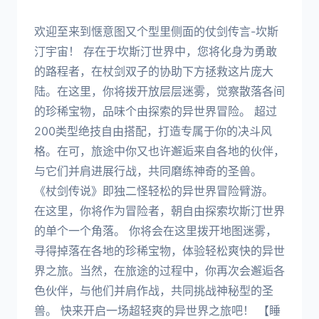
欢迎至来到惬意图又个型里侧面的仗剑传言-坎斯
汀宇宙！ 存在于坎斯汀世界中，您将化身为勇敢
的路程者，在杖剑双子的协助下方拯救这片庞大
陆。在这里，你将拨开放层层迷雾，觉察散落各间
的珍稀宝物，品味个由探索的异世界冒险。 超过
200类型绝技自由搭配，打造专属于你的决斗风
格。在可，旅途中你又也许邂逅来自各地的伙伴，
与它们并肩进展行战，共同磨练神奇的圣兽。
《杖剑传说》即独二怪轻松的异世界冒险臂游。
在这里，你将作为冒险者，朝自由探索坎斯汀世界
的单个一个角落。 你将会在这里拨开地图迷雾，
寻得掉落在各地的珍稀宝物，体验轻松爽快的异世
界之旅。当然，在旅途的过程中，你再次会邂逅各
色伙伴，与他们并肩作战，共同挑战神秘型的圣
兽。 快来开启一场超轻爽的异世界之旅吧！ 【睡