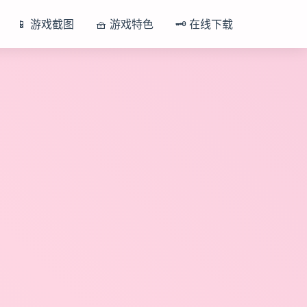
📱 游戏截图
🧺 游戏特色
🗝️ 在线下载