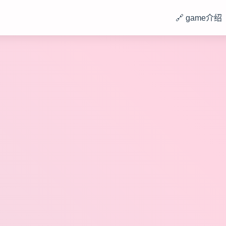
🔗 game介绍